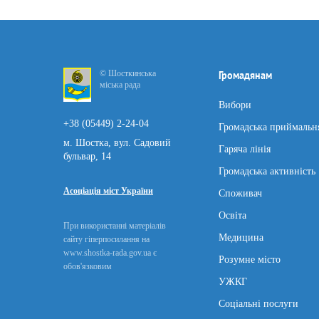
© Шосткинська
Громадянам
міська рада
Вибори
+38 (05449) 2-24-04
Громадська приймальн
м. Шостка, вул. Садовий
Гаряча лінія
бульвар, 14
Громадська активність
Асоціація міст України
Споживач
Освіта
При використанні матеріалів
Медицина
сайту гіперпосилання на
www.shostka-rada.gov.ua є
Розумне місто
обов'язковим
УЖКГ
Соціальні послуги