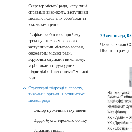
Секретар міської ради, керуючий
справами виконкому, заступники
міського голови, іх обов’язки та
взаємозаміщення
Графіки особистого прийому
29 листопада, 08
громадян міським головою,
Чергова хвиля CO
заступниками міського голови,
Шостці і громаді
секретарем міської ради,
керуючим справами виконкому,
керівниками структурних
підрозділів Шосткинської міської
ради
Структурні підрозділі апарату,
виконавчі органи Шосткинської
міської ради
Сектор публічних закупівель
Відділ бухгалтерського обліку
Загальний відділ