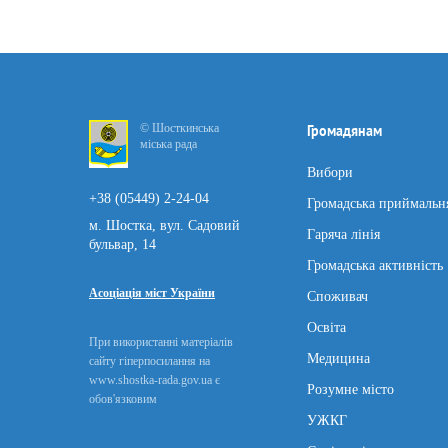
© Шосткинська
Громадянам
міська рада
Вибори
+38 (05449) 2-24-04
Громадська приймальн
м. Шостка, вул. Садовий
Гаряча лінія
бульвар, 14
Громадська активність
Асоціація міст України
Споживач
Освіта
При використанні матеріалів
Медицина
сайту гіперпосилання на
www.shostka-rada.gov.ua є
Розумне місто
обов'язковим
УЖКГ