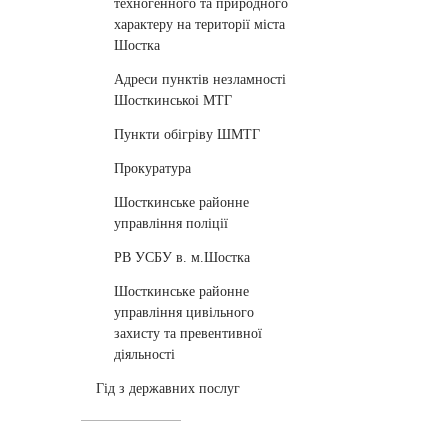
техногенного та природного
характеру на території міста
Шостка
Адреси пунктів незламності
Шосткинськоі МТГ
Пункти обігріву ШМТГ
Прокуратура
Шосткинське районне
управління поліції
РВ УСБУ в. м.Шостка
Шосткинське районне
управління цивільного
захисту та превентивної
діяльності
Гід з державних послуг