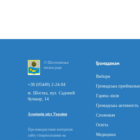
© Шосткинська
Громадянам
міська рада
Вибори
+38 (05449) 2-24-04
Громадська приймальн
м. Шостка, вул. Садовий
Гаряча лінія
бульвар, 14
Громадська активність
Асоціація міст України
Споживач
Освіта
При використанні матеріалів
Медицина
сайту гіперпосилання на