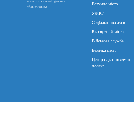
www.shostka-rada.gov.ua є
Розумне місто
обов'язковим
УЖКГ
Соціальні послуги
Благоустрій міста
Військова служба
Безпека міста
Центр надання адмін
послуг