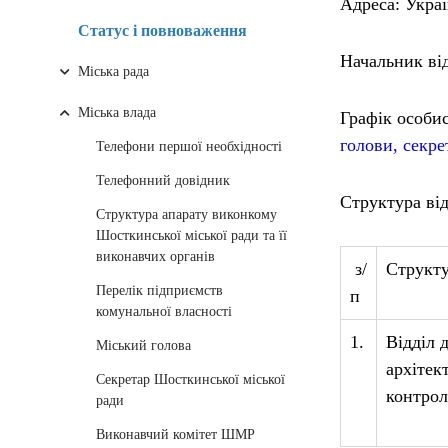
Адреса: Украї
Статус і повноваження
Начальник ві
Міська рада
Міська влада
Графік особи
голови, секре
Телефони першої необхідності
Телефонний довідник
Структура ві
Структура апарату виконкому
Шосткинської міської ради та її
виконавчих органів
з/
Структ
Перелік підприємств
п
комунальної власності
1.
Відділ 
Міський голова
архітек
Секретар Шосткинської міської
контро
ради
Виконавчий комітет ШМР