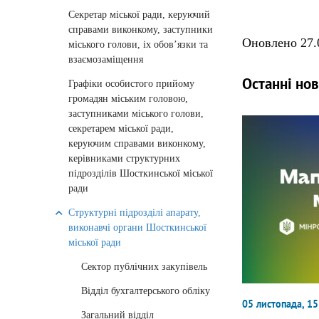
Секретар міської ради, керуючий
справами виконкому, заступники
Оновлено 27.0
міського голови, іх обов’язки та
взаємозаміщення
Останні но
Графіки особистого прийому
громадян міським головою,
заступниками міського голови,
секретарем міської ради,
керуючим справами виконкому,
керівниками структурних
підрозділів Шосткинської міської
ради
Структурні підрозділі апарату,
виконавчі органи Шосткинської
міської ради
Сектор публічних закупівель
Відділ бухгалтерського обліку
05 листопада, 15
Загальний відділ