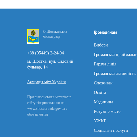
© Шосткинська
Громадянам
міська рада
Вибори
+38 (05449) 2-24-04
Громадська приймальн
м. Шостка, вул. Садовий
Гаряча лінія
бульвар, 14
Громадська активність
Асоціація міст України
Споживач
Освіта
При використанні матеріалів
Медицина
сайту гіперпосилання на
www.shostka-rada.gov.ua є
Розумне місто
обов'язковим
УЖКГ
Соціальні послуги