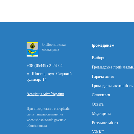
© Шосткинська
Громадянам
міська рада
Вибори
+38 (05449) 2-24-04
Громадська приймальн
м. Шостка, вул. Садовий
Гаряча лінія
бульвар, 14
Громадська активність
Асоціація міст України
Споживач
Освіта
При використанні матеріалів
Медицина
сайту гіперпосилання на
www.shostka-rada.gov.ua є
Розумне місто
обов'язковим
УЖКГ