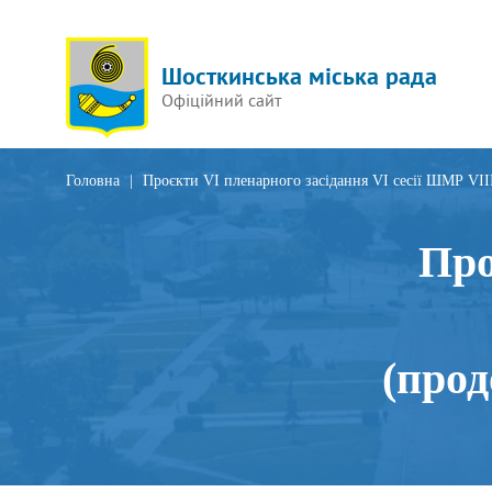
Шосткинська міська рада
Офіційний сайт
Головна
|
Проєкти VI пленарного засідання VI сесії ШМР VII
Про
(прод