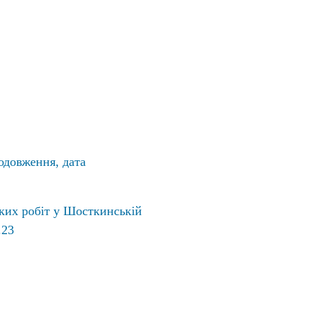
одовження, дата
ьких робіт у Шосткинській
.23