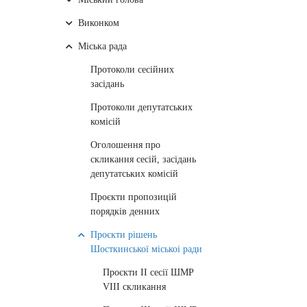
Виконком
Міська рада
Протоколи сесійних
засідань
Протоколи депутатських
комісій
Оголошення про
скликання сесій, засідань
депутатських комісій
Проєкти пропозицій
порядків денних
Проєкти рішень
Шосткинської міськоі ради
Проєкти ІІ сесії ШМР
VIII cкликання