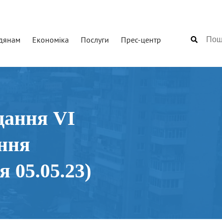
дянам
Економіка
Послуги
Прес-центр
дання VI
ння
 05.05.23)