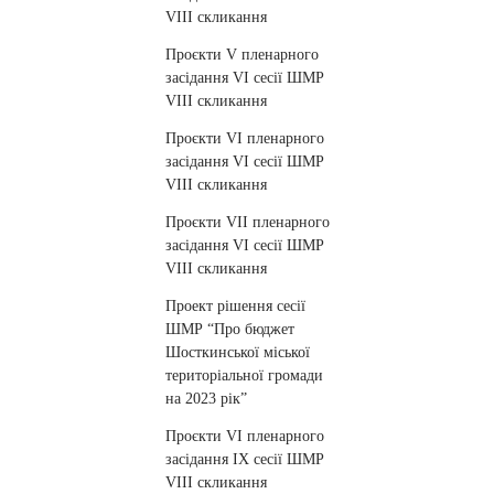
VIII cкликання
Проєкти V пленарного
засідання VI сесії ШМР
VIII cкликання
Проєкти VI пленарного
засідання VI сесії ШМР
VIII cкликання
Проєкти VIІ пленарного
засідання VI сесії ШМР
VIII cкликання
Проект рішення сесії
ШМР “Про бюджет
Шосткинської міської
територіальної громади
на 2023 рік”
Проєкти VI пленарного
засідання IX сесії ШМР
VIII cкликання