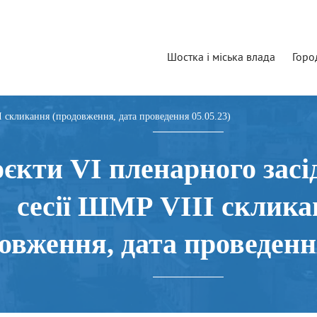
Шостка і міська влада
Горо
I cкликання (продовження, дата проведення 05.05.23)
єкти VI пленарного засі
сесії ШМР VIII cклика
овження, дата проведення