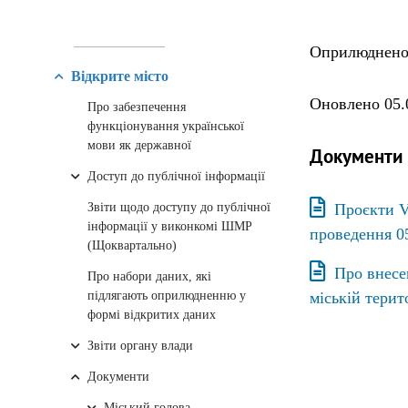
Оприлюднено 
Відкрите місто
Оновлено 05.
Про забезпечення
функціонування української
мови як державної
Документи
Доступ до публічної інформації
Звіти щодо доступу до публічної
Проєкти V
інформації у виконкомі ШМР
проведення 0
(Щоквартально)
Про внесе
Про набори даних, які
підлягають оприлюдненню у
міській терит
формі відкритих даних
Звіти органу влади
Документи
Міський голова