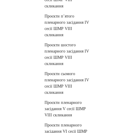
cкликання
Проєкти п’ятого
пленарного засідання ІV
сесії ШМР VIII
cкликання
Проєкти шостого
пленарного засідання ІV
сесії ШМР VIII
cкликання
Проєкти сьомого
пленарного засідання ІV
сесії ШМР VIII
cкликання
Проєкти пленарного
засідання V сесії ШМР
VIII cкликання
Проєкти пленарного
засідання VІ сесії ШМР