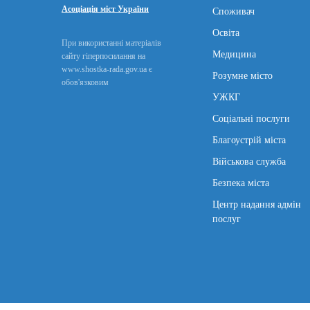
Асоціація міст України
Споживач
Освіта
При використанні матеріалів
Медицина
сайту гіперпосилання на
www.shostka-rada.gov.ua є
Розумне місто
обов'язковим
УЖКГ
Соціальні послуги
Благоустрій міста
Військова служба
Безпека міста
Центр надання адмін
послуг