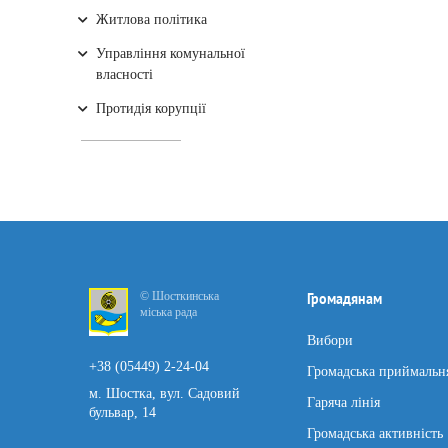
Житлова політика
Управління комунальної
власності
Протидія корупції
© Шосткинська
Громадянам
міська рада
Вибори
+38 (05449) 2-24-04
Громадська приймальн
м. Шостка, вул. Садовий
Гаряча лінія
бульвар, 14
Громадська активність