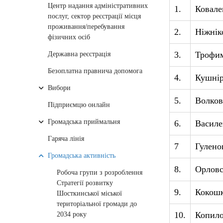
Центр надання адміністративних
1.
Ковале
послуг, сектор реєстрації місця
проживання/перебування
2.
Ніжнік
фізичних осіб
3.
Трофим
Державна реєстрація
Безоплатна правнича допомога
4.
Кушнір
Вибори
5.
Волко
Підприємцю онлайн
Громадська приймальня
6.
Василе
Гаряча лінія
7
Гулено
Громадська активність
8.
Орловс
Робоча групи з розроблення
Стратегії розвитку
9.
Кокошк
Шосткинської міської
територіальної громади до
10.
Копило
2034 року