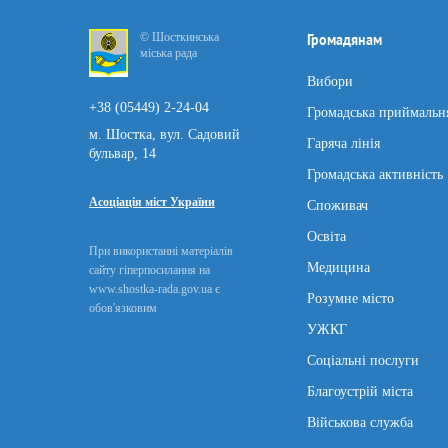
© Шосткинська
Громадянам
міська рада
Вибори
+38 (05449) 2-24-04
Громадська приймальн
м. Шостка, вул. Садовий
Гаряча лінія
бульвар, 14
Громадська активність
Асоціація міст України
Споживач
Освіта
При використанні матеріалів
Медицина
сайту гіперпосилання на
www.shostka-rada.gov.ua є
Розумне місто
обов'язковим
УЖКГ
Соціальні послуги
Благоустрій міста
Військова служба