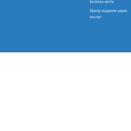
Безпека міста
Центр надання адмін
послуг