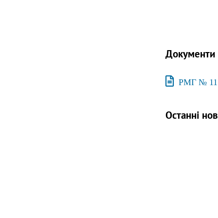
Документи
РМГ № 11 
Останні но