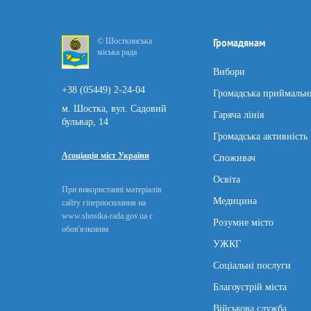
© Шосткинська
Громадянам
міська рада
Вибори
+38 (05449) 2-24-04
Громадська приймальн
м. Шостка, вул. Садовий
Гаряча лінія
бульвар, 14
Громадська активність
Асоціація міст України
Споживач
Освіта
При використанні матеріалів
Медицина
сайту гіперпосилання на
www.shostka-rada.gov.ua є
Розумне місто
обов'язковим
УЖКГ
Соціальні послуги
Благоустрій міста
Військова служба