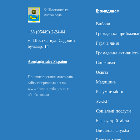
© Шосткинська
Громадянам
міська рада
Вибори
+38 (05449) 2-24-04
Громадська приймальн
м. Шостка, вул. Садовий
Гаряча лінія
бульвар, 14
Громадська активність
Асоціація міст України
Споживач
Освіта
При використанні матеріалів
Медицина
сайту гіперпосилання на
www.shostka-rada.gov.ua є
Розумне місто
обов'язковим
УЖКГ
Соціальні послуги
Благоустрій міста
Військова служба
Безпека міста