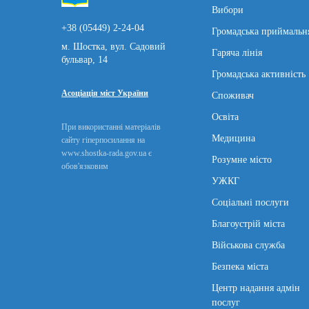
Вибори
+38 (05449) 2-24-04
Громадська приймальн
м. Шостка, вул. Садовий
Гаряча лінія
бульвар, 14
Громадська активність
Асоціація міст України
Споживач
Освіта
При використанні матеріалів
Медицина
сайту гіперпосилання на
www.shostka-rada.gov.ua є
Розумне місто
обов'язковим
УЖКГ
Соціальні послуги
Благоустрій міста
Військова служба
Безпека міста
Центр надання адмін
послуг