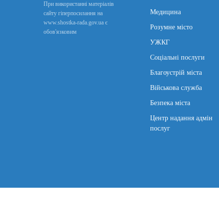
При використанні матеріалів
Медицина
сайту гіперпосилання на
www.shostka-rada.gov.ua є
Розумне місто
обов'язковим
УЖКГ
Соціальні послуги
Благоустрій міста
Військова служба
Безпека міста
Центр надання адмін
послуг