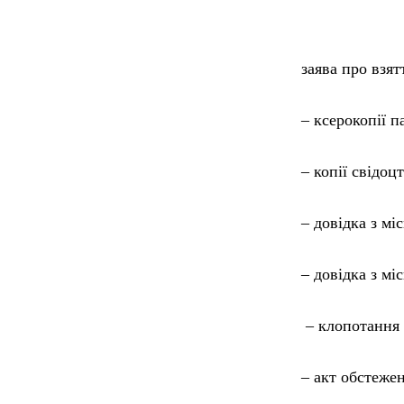
заява про взя
– ксерокопії п
– копії свідоц
– довідка з мі
– довідка з мі
– клопотання 
– акт обстеже