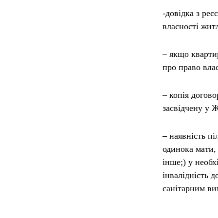
-довідка з реє
власності житл
– якщо кварти
про право влас
– копія догов
засвідчену у 
– наявність пі
одинока мати,
інше;) у необ
інвалідність 
санітарним ви