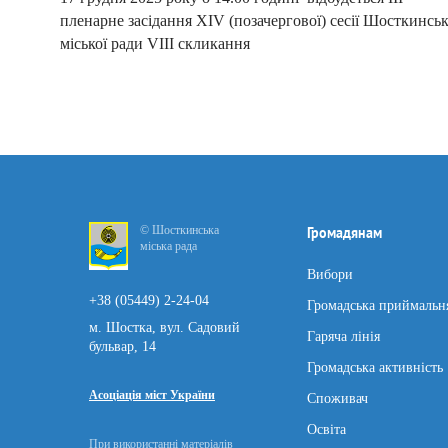
пленарне засідання ХІV (позачергової) сесії Шосткинськ
міської ради VІІІ скликання
© Шосткинська
Громадянам
міська рада
Вибори
+38 (05449) 2-24-04
Громадська приймальн
м. Шостка, вул. Садовий
Гаряча лінія
бульвар, 14
Громадська активність
Асоціація міст України
Споживач
Освіта
При використанні матеріалів