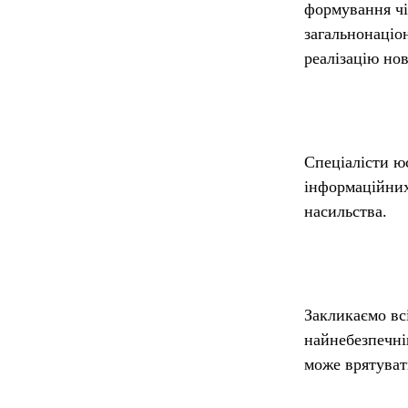
формування чі
загальнонаці
реалізацію но
Спеціалісти ю
інформаційних
насильства.
Закликаємо всі
найнебезпечні
може врятуват