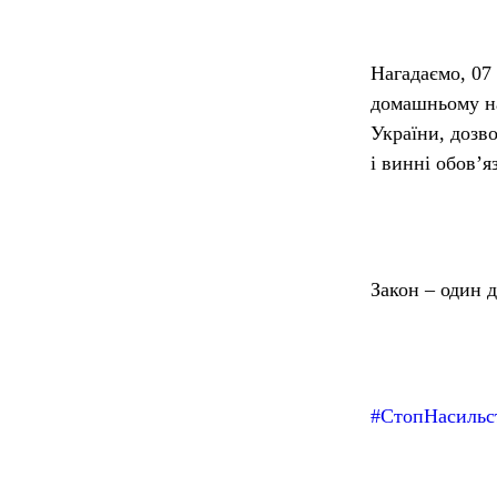
Нагадаємо, 07
домашньому на
України, дозв
і винні обов’я
Закон – один д
#СтопНасильс