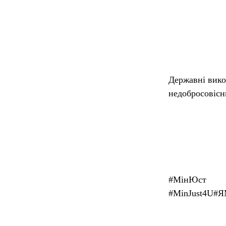
Державні вико
недобросовісни
#
МінЮст
#MinJust4U
#
Я