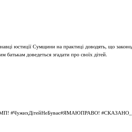
навці юстиції Сумщини на практиці доводять, що законод
м батькам доведеться згадати про своїх дітей.
МП!
#
ЧужихДітейНеБуває
#
ЯМАЮПРАВО!
#
СКАЗАНО_