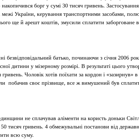
о накопичився борг у сумі 30 тисяч гривень. Застосуванн
за межі України, керування транспортними засобами, пол
сього ще й арешт коштів, змусили сплатити заборговане в
і безвідповідальний батько, починаючи з січня 2006 рок
ної дитини у мізерному розмірі. В результаті цього утво
 гривень. Чоловік хотів поїхати за кордон і «зазирнув» 
ли побачив своє прізвище, все ж вимушений був сплати
единщини не сплачував аліменти на користь доньки Світла
 50 тисяч гривень. 4 обмежувальні постанови від держав
тити всю суму.