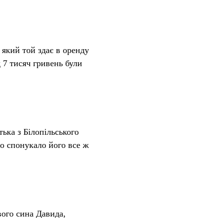
який той здає в оренду
 7 тисяч гривень були
ька з Білопільського
о спонукало його все ж
вого сина Давида,