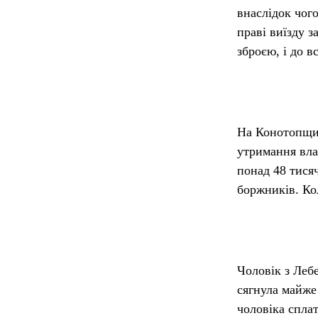
внаслідок чог
праві виїзду 
зброєю, і до в
На Конотопщин
утримання влас
понад 48 тисяч
боржників. Ко
Чоловік з Леб
сягнула майже
чоловіка спла