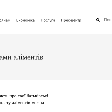
дянам
Економіка
Послуги
Прес-центр
ами аліментів
ють про свої батьківські
сплату аліментів можна