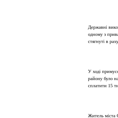
Державні вико
одному з прив
стягнуті в рах
У ході примус
району було н
сплатити 15 т
Житель міста 