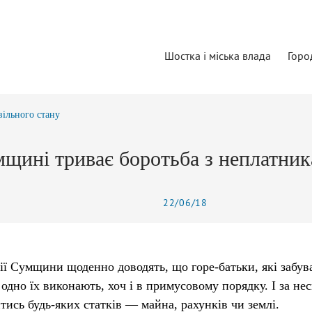
Шостка і міська влада
Горо
вільного стану
щині триває боротьба з неплатник
22/06/18
ії Сумщини щоденно доводять, що горе-батьки, які забува
 одно їх виконають, хоч і в примусовому порядку. І за не
тись будь-яких статків — майна, рахунків чи землі.