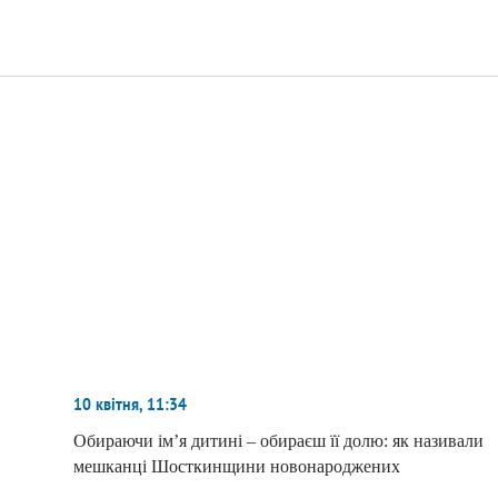
10 квітня, 11:34
Обираючи ім’я дитині – обираєш її долю: як називали
мешканці Шосткинщини новонароджених