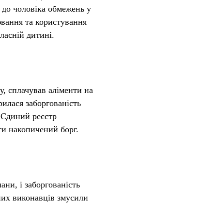
я до чоловіка обмежень у
ювання та користування
ласній дитині.
у, сплачував аліменти на
рилася заборгованість
в Єдиний реєстр
ти накопичений борг.
ни, і заборгованість
них виконавців змусили