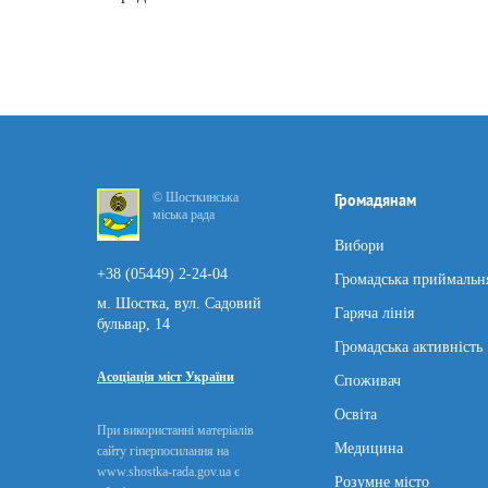
© Шосткинська
Громадянам
міська рада
Вибори
+38 (05449) 2-24-04
Громадська приймальн
м. Шостка, вул. Садовий
Гаряча лінія
бульвар, 14
Громадська активність
Асоціація міст України
Споживач
Освіта
При використанні матеріалів
Медицина
сайту гіперпосилання на
www.shostka-rada.gov.ua є
Розумне місто