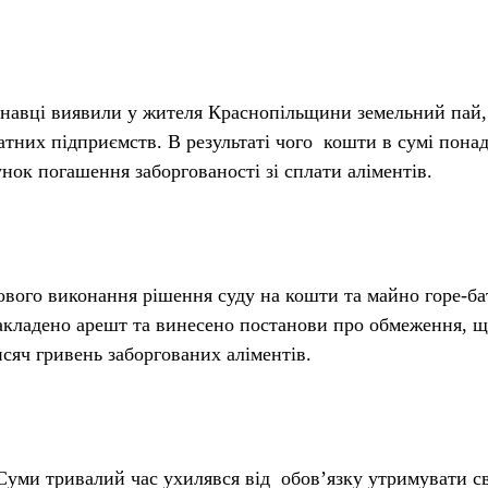
навці виявили у жителя Краснопільщини земельний пай, 
атних підприємств. В результаті чого кошти в сумі понад
унок погашення заборгованості зі сплати аліментів.
ового виконання рішення суду на кошти та майно горе-бат
акладено арешт та винесено постанови про обмеження, щ
исяч гривень заборгованих аліментів.
Суми тривалий час ухилявся від обов’язку утримувати с