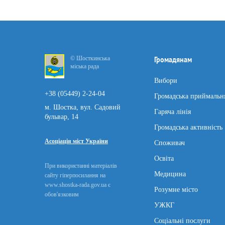
© Шосткинська
Громадянам
міська рада
Вибори
+38 (05449) 2-24-04
Громадська приймальн
м. Шостка, вул. Садовий
Гаряча лінія
бульвар, 14
Громадська активність
Асоціація міст України
Споживач
Освіта
При використанні матеріалів
Медицина
сайту гіперпосилання на
www.shostka-rada.gov.ua є
Розумне місто
обов'язковим
УЖКГ
Соціальні послуги