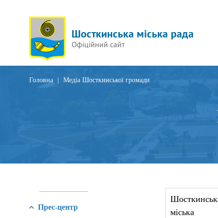
Шосткинська міська рада
Офіційний сайт
Головна
|
Медіа Шосткинської громади
Ш
осткинськ
Прес-центр
міська