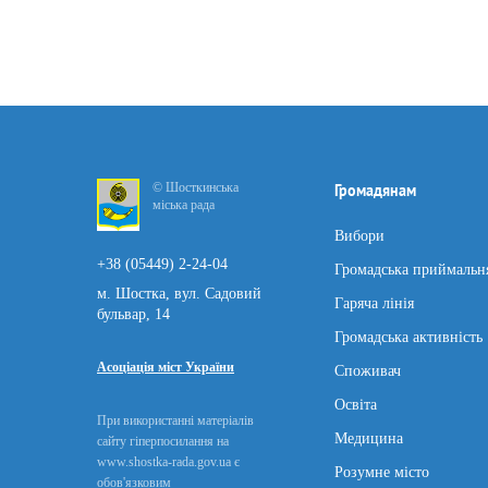
© Шосткинська
Громадянам
міська рада
Вибори
+38 (05449) 2-24-04
Громадська приймальн
м. Шостка, вул. Садовий
Гаряча лінія
бульвар, 14
Громадська активність
Асоціація міст України
Споживач
Освіта
При використанні матеріалів
Медицина
сайту гіперпосилання на
www.shostka-rada.gov.ua є
Розумне місто
обов'язковим