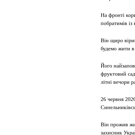
На фронті кор
побратимів із
Він щиро віри
будемо жити в 
Його найзапов
фруктовий сад 
літні вечори р
26 червня 202
Синельниківсь
Він прожив жит
захисник Украї