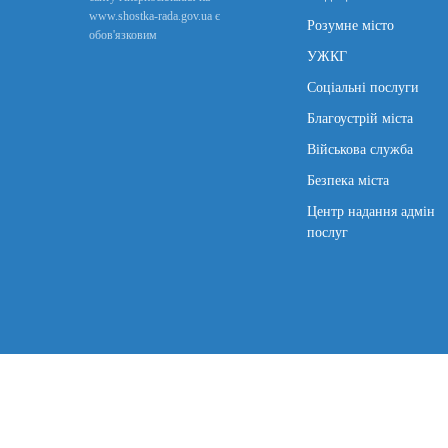
www.shostka-rada.gov.ua є
Розумне місто
обов'язковим
УЖКГ
Соціальні послуги
Благоустрій міста
Військова служба
Безпека міста
Центр надання адмін
послуг