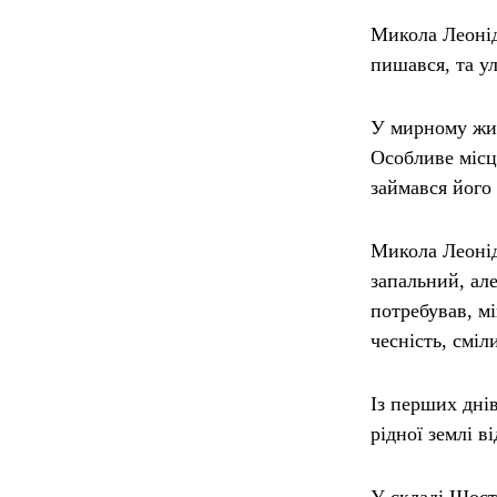
Микола Леонід
пишався, та у
У мирному жит
Особливе місце
займався його
Микола Леоні
запальний, ал
потребував, м
чесність, сміл
Із перших дні
рідної землі в
У складі Шост