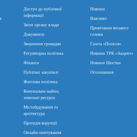
Доступ до публічної
Новини
інформації
я
Важливо
Звіти органу влади
Привітання міського
Документи
голови
Звернення громадян
Газета «Полісся»
Регуляторна політика
Новини ТРК «Акцент»
Фінанси
Новини Шостки
Публічні закупівлі
Оголошення
Житлова політика
Комунальне майно,
земельні ресурси
Містобудування та
архітектура
Протидія корупції
Онлайн-опитування