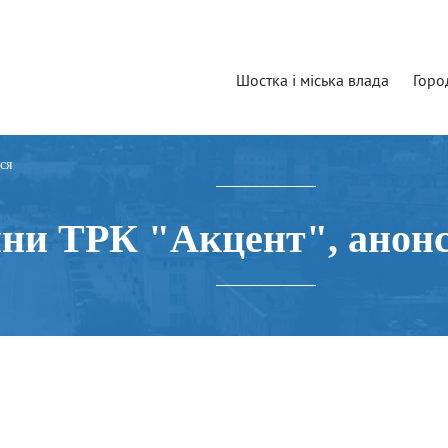
Шостка і міська влада
Горо
ся
ни ТРК "Акцент", анонс