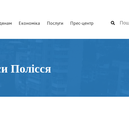
дянам
Економіка
Послуги
Прес-центр
и Полісся