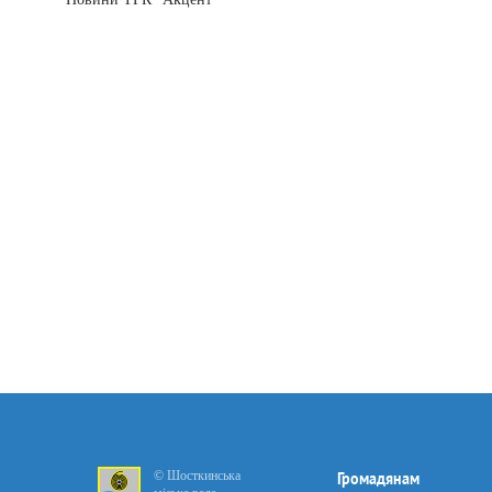
© Шосткинська
Громадянам