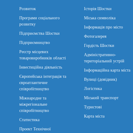
Розвиток
Історія Шостки
Програми соціального
Міська символіка
розвитку
Інформація про місто
Підприємства Шостки
Фотогалерея
Підприємництво
Гордість Шостки
Реєстр місцевих
Адміністративно-
товаровиробників області
територіальний устрій
Інвестиційна діяльність
Інформаційна карта міста
Європейська інтеграція та
Вулиці (довідник)
євроатлантичне
Логістика
співробітництво
Міський транспорт
Міжнародне та
міжрегіональне
Туристові
співробітництво
Карта міста
Статистика
Проект Технічної