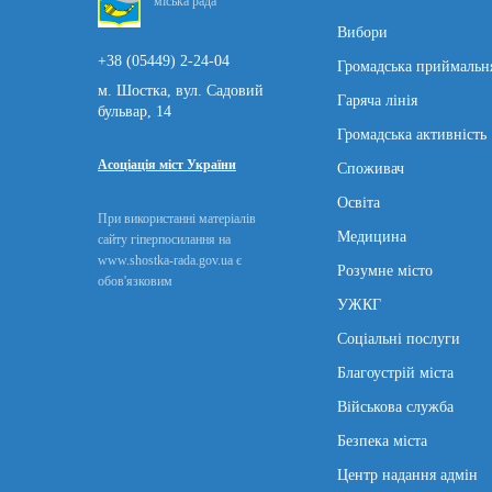
міська рада
Вибори
+38 (05449) 2-24-04
Громадська приймальн
м. Шостка, вул. Садовий
Гаряча лінія
бульвар, 14
Громадська активність
Асоціація міст України
Споживач
Освіта
При використанні матеріалів
Медицина
сайту гіперпосилання на
www.shostka-rada.gov.ua є
Розумне місто
обов'язковим
УЖКГ
Соціальні послуги
Благоустрій міста
Військова служба
Безпека міста
Центр надання адмін