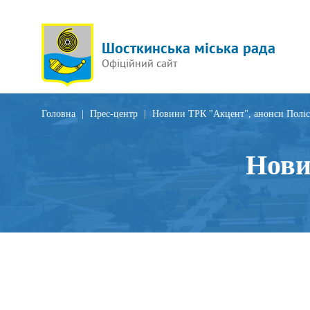
Шосткинська міська рада
Офіційний сайт
Головна
|
Прес-центр
|
Новини ТРК "Акцент", анонси Поліс
Нови