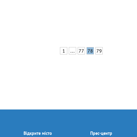
1
…
77
78
79
Відкрите місто
Прес-центр