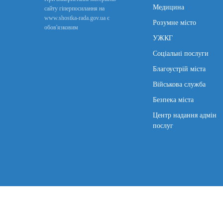
Медицина
сайту гіперпосилання на
www.shostka-rada.gov.ua є
Розумне місто
обов'язковим
УЖКГ
Соціальні послуги
Благоустрій міста
Військова служба
Безпека міста
Центр надання адмін
послуг