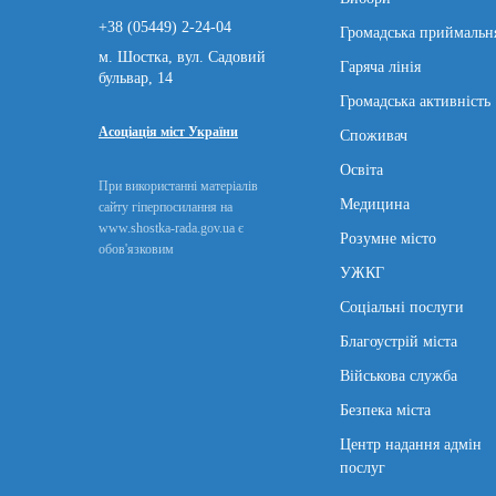
+38 (05449) 2-24-04
Громадська приймальн
м. Шостка, вул. Садовий
Гаряча лінія
бульвар, 14
Громадська активність
Асоціація міст України
Споживач
Освіта
При використанні матеріалів
Медицина
сайту гіперпосилання на
www.shostka-rada.gov.ua є
Розумне місто
обов'язковим
УЖКГ
Соціальні послуги
Благоустрій міста
Військова служба
Безпека міста
Центр надання адмін
послуг