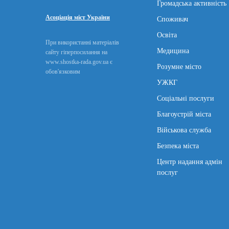
Громадська активність
Асоціація міст України
Споживач
Освіта
При використанні матеріалів
Медицина
сайту гіперпосилання на
www.shostka-rada.gov.ua є
Розумне місто
обов'язковим
УЖКГ
Соціальні послуги
Благоустрій міста
Військова служба
Безпека міста
Центр надання адмін
послуг