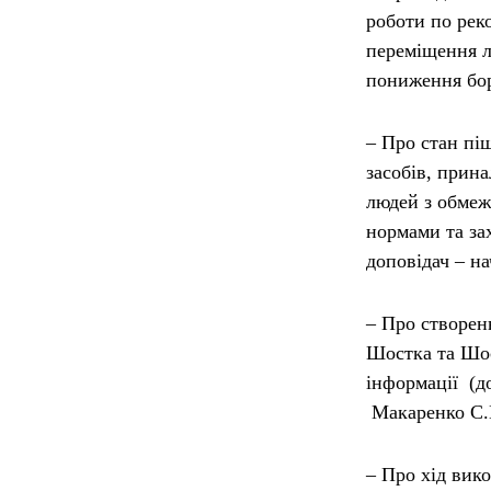
роботи по рек
переміщення л
пониження бор
– Про стан пі
засобів, прин
людей з обмеж
нормами та за
доповідач – н
– Про створен
Шостка та Шос
інформації (д
Макаренко С.
– Про хід вик