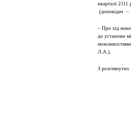
кварталі 2111
(доповідач – 
– Про хід вик
до установи м
можливостями 
Л.А.).
З розглянутих