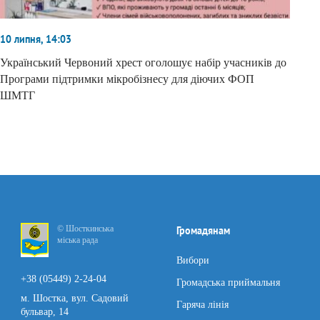
10 липня, 14:03
Український Червоний хрест оголошує набір учасників до
Програми підтримки мікробізнесу для діючих ФОП
ШМТГ
© Шосткинська
Громадянам
міська рада
Вибори
+38 (05449) 2-24-04
Громадська приймальня
м. Шостка, вул. Садовий
Гаряча лінія
бульвар, 14