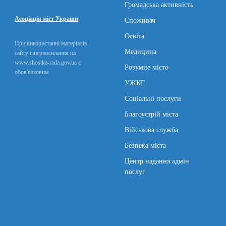
Громадська активність
Асоціація міст України
Споживач
Освіта
При використанні матеріалів
Медицина
сайту гіперпосилання на
www.shostka-rada.gov.ua є
Розумне місто
обов'язковим
УЖКГ
Соціальні послуги
Благоустрій міста
Військова служба
Безпека міста
Центр надання адмін
послуг