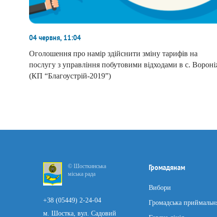
04 червня, 11:04
Оголошення про намір здійснити зміну тарифів на
послугу з управління побутовими відходами в с. Ворон
(КП “Благоустрій-2019”)
© Шосткинська
Громадянам
міська рада
Вибори
+38 (05449) 2-24-04
Громадська приймальн
м. Шостка, вул. Садовий