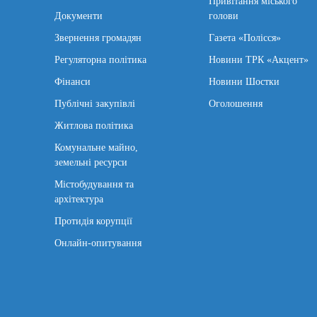
Привітання міського
Документи
голови
Звернення громадян
Газета «Полісся»
Регуляторна політика
Новини ТРК «Акцент»
Фінанси
Новини Шостки
Публічні закупівлі
Оголошення
Житлова політика
Комунальне майно,
земельні ресурси
Містобудування та
архітектура
Протидія корупції
Онлайн-опитування