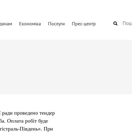
дянам
Економіка
Послуги
Прес-центр
 ради проведено тендер
ба.
Оплата робіт буде
істраль-Південь». При