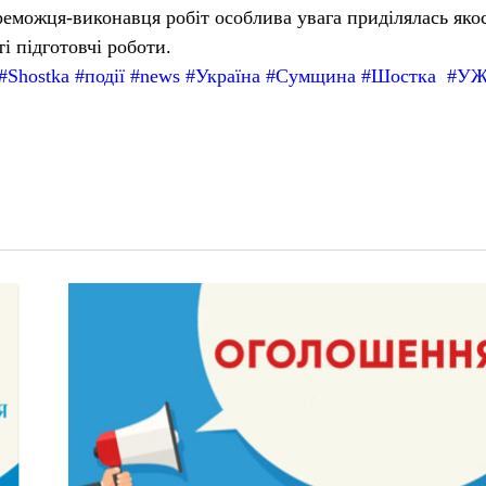
реможця-виконавця робіт особлива увага приділялась якос
ті підготовчі роботи.
#
Shostka
#
події
#
news
#
Україна
#
Сумщина
#
Шостка
#
УЖ