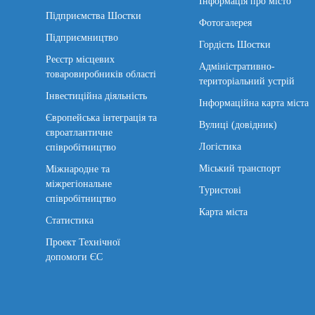
Інформація про місто
Підприємства Шостки
Фотогалерея
Підприємництво
Гордість Шостки
Реєстр місцевих
Адміністративно-
товаровиробників області
територіальний устрій
Інвестиційна діяльність
Інформаційна карта міста
Європейська інтеграція та
Вулиці (довідник)
євроатлантичне
Логістика
співробітництво
Міський транспорт
Міжнародне та
міжрегіональне
Туристові
співробітництво
Карта міста
Статистика
Проект Технічної
допомоги ЄС