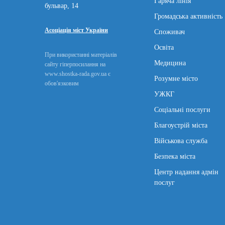
Гаряча лінія
бульвар, 14
Громадська активність
Асоціація міст України
Споживач
Освіта
При використанні матеріалів
Медицина
сайту гіперпосилання на
www.shostka-rada.gov.ua є
Розумне місто
обов'язковим
УЖКГ
Соціальні послуги
Благоустрій міста
Військова служба
Безпека міста
Центр надання адмін
послуг