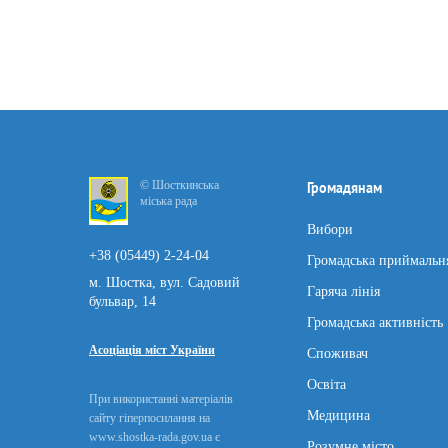
© Шосткинська
Громадянам
міська рада
Вибори
+38 (05449) 2-24-04
Громадська приймальн
м. Шостка, вул. Садовий
Гаряча лінія
бульвар, 14
Громадська активність
Асоціація міст України
Споживач
Освіта
При використанні матеріалів
Медицина
сайту гіперпосилання на
www.shostka-rada.gov.ua є
Розумне місто