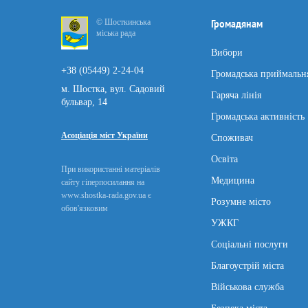
© Шосткинська
Громадянам
міська рада
Вибори
+38 (05449) 2-24-04
Громадська приймальн
м. Шостка, вул. Садовий
Гаряча лінія
бульвар, 14
Громадська активність
Асоціація міст України
Споживач
Освіта
При використанні матеріалів
Медицина
сайту гіперпосилання на
www.shostka-rada.gov.ua є
Розумне місто
обов'язковим
УЖКГ
Соціальні послуги
Благоустрій міста
Військова служба
Безпека міста