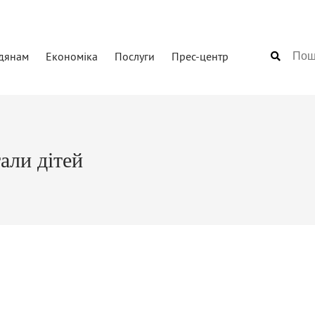
дянам
Економіка
Послуги
Прес-центр
али дітей