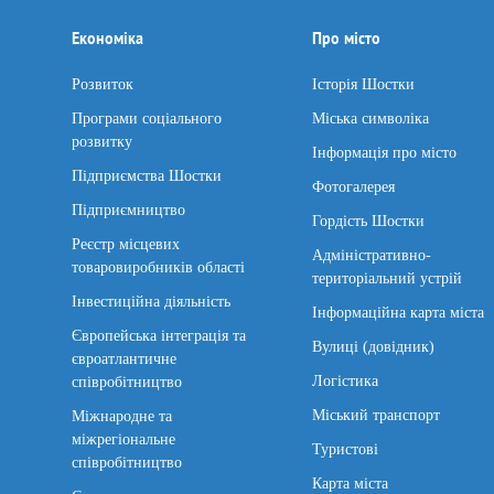
Економіка
Про місто
Розвиток
Історія Шостки
Програми соціального
Міська символіка
розвитку
Інформація про місто
Підприємства Шостки
Фотогалерея
Підприємництво
Гордість Шостки
Реєстр місцевих
Адміністративно-
товаровиробників області
територіальний устрій
Інвестиційна діяльність
Інформаційна карта міста
Європейська інтеграція та
Вулиці (довідник)
євроатлантичне
Логістика
співробітництво
Міський транспорт
Міжнародне та
міжрегіональне
Туристові
співробітництво
Карта міста