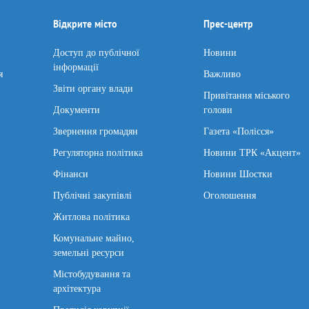
Відкрите місто
Прес-центр
Доступ до публічної
Новини
інформації
я
Важливо
Звіти органу влади
Привітання міського
Документи
голови
Звернення громадян
Газета «Полісся»
Регуляторна політика
Новини ТРК «Акцент»
Фінанси
Новини Шостки
Публічні закупівлі
Оголошення
Житлова політика
Комунальне майно,
земельні ресурси
Містобудування та
архітектура