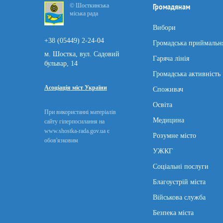
© Шосткинська
Громадянам
міська рада
Вибори
+38 (05449) 2-24-04
Громадська приймальн
м. Шостка, вул. Садовий
Гаряча лінія
бульвар, 14
Громадська активність
Асоціація міст України
Споживач
Освіта
При використанні матеріалів
Медицина
сайту гіперпосилання на
www.shostka-rada.gov.ua є
Розумне місто
обов'язковим
УЖКГ
Соціальні послуги
Благоустрій міста
Військова служба
Безпека міста