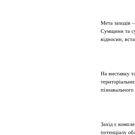
Мета заходів –
Сумщини та су
відносин, вст
На виставку т
територіальних
пізнавального
Захід є компл
потенціалу об