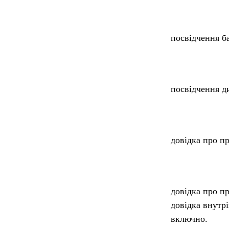
посвідчення ба
посвідчення д
довідка про п
довідка про п
довідка внутр
включно.