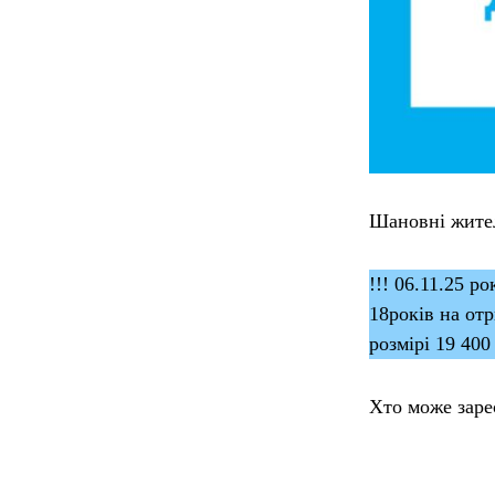
Шановні жител
!!! 06.11.25 р
18років на от
розмірі 19 400
Хто може заре