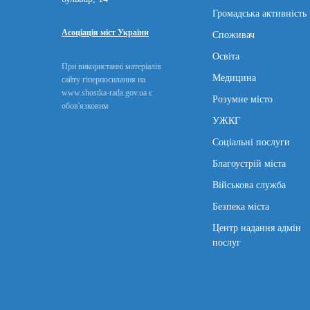
Громадська активність
Асоціація міст України
Споживач
Освіта
При використанні матеріалів
Медицина
сайту гіперпосилання на
www.shostka-rada.gov.ua є
Розумне місто
обов'язковим
УЖКГ
Соціальні послуги
Благоустрій міста
Військова служба
Безпека міста
Центр надання адмін
послуг