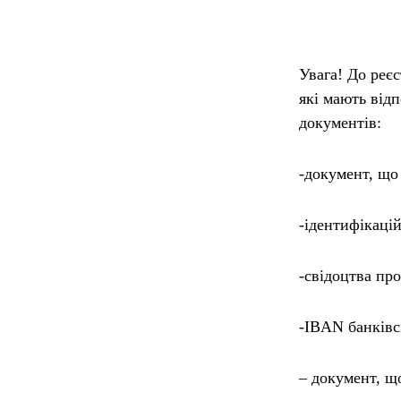
Увага! До реє
які мають від
документів:
-документ, що
-ідентифікацій
-свідоцтва пр
-IBAN банківс
– документ, що