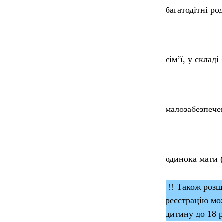
багатодітні ро
сім’ї, у складі
малозабезпече
одинока мати (
!!! Також розш
реєстрацію мо
дитину до 18 р