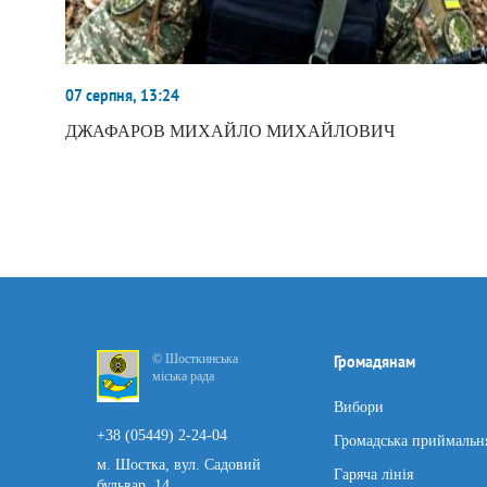
07 серпня, 13:24
ДЖАФАРОВ МИХАЙЛО МИХАЙЛОВИЧ
© Шосткинська
Громадянам
міська рада
Вибори
+38 (05449) 2-24-04
Громадська приймальн
м. Шостка, вул. Садовий
Гаряча лінія
бульвар, 14