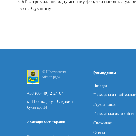
СБУ затримала ще одну агентку фсб, яка наводила удар
рф на Сумщину
© Шосткинська
Громадянам
міська рада
Вибори
+38 (05449) 2-24-04
Громадська приймальн
м. Шостка, вул. Садовий
Гаряча лінія
бульвар, 14
Громадська активність
Асоціація міст України
Споживач
Освіта