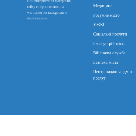
При використанні матеріалів
Медицина
сайту гіперпосилання на
www.shostka-rada.gov.ua є
Розумне місто
обов'язковим
УЖКГ
Соціальні послуги
Благоустрій міста
Військова служба
Безпека міста
Центр надання адмін
послуг