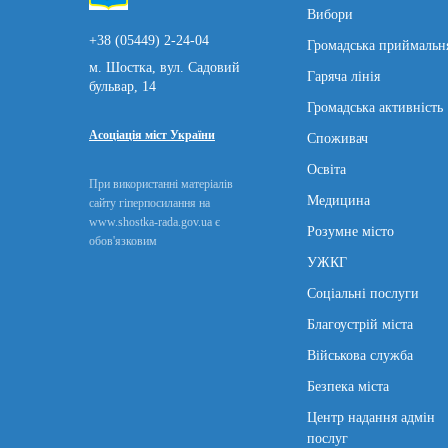
Вибори
+38 (05449) 2-24-04
Громадська приймальн
м. Шостка, вул. Садовий
Гаряча лінія
бульвар, 14
Громадська активність
Асоціація міст України
Споживач
Освіта
При використанні матеріалів
Медицина
сайту гіперпосилання на
www.shostka-rada.gov.ua є
Розумне місто
обов'язковим
УЖКГ
Соціальні послуги
Благоустрій міста
Військова служба
Безпека міста
Центр надання адмін
послуг