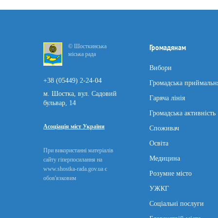
© Шосткинська
Громадянам
міська рада
Вибори
+38 (05449) 2-24-04
Громадська приймальн
м. Шостка, вул. Садовий
Гаряча лінія
бульвар, 14
Громадська активність
Асоціація міст України
Споживач
Освіта
При використанні матеріалів
Медицина
сайту гіперпосилання на
www.shostka-rada.gov.ua є
Розумне місто
обов'язковим
УЖКГ
Соціальні послуги