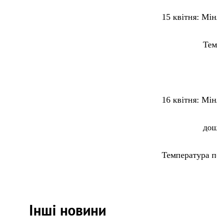
15 квітня
: Мін
Температур
16 квітня:
Мінл
дощ. Вітер
Температура п
Інші новини