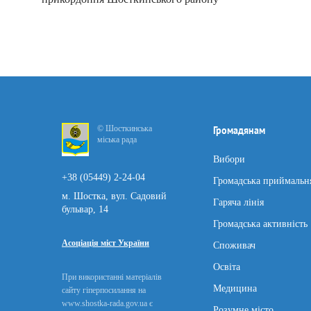
© Шосткинська
Громадянам
міська рада
Вибори
+38 (05449) 2-24-04
Громадська приймальн
м. Шостка, вул. Садовий
Гаряча лінія
бульвар, 14
Громадська активність
Асоціація міст України
Споживач
Освіта
При використанні матеріалів
Медицина
сайту гіперпосилання на
www.shostka-rada.gov.ua є
Розумне місто