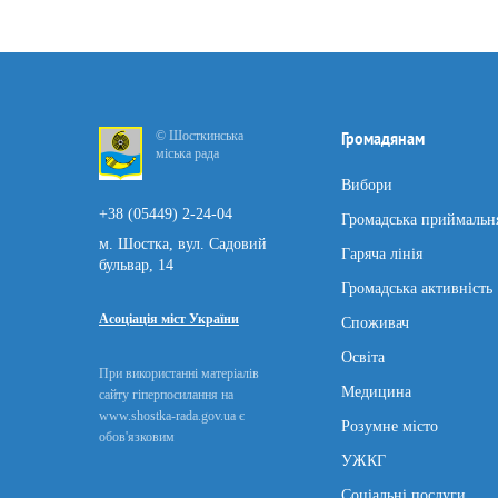
© Шосткинська
Громадянам
міська рада
Вибори
+38 (05449) 2-24-04
Громадська приймальн
м. Шостка, вул. Садовий
Гаряча лінія
бульвар, 14
Громадська активність
Асоціація міст України
Споживач
Освіта
При використанні матеріалів
Медицина
сайту гіперпосилання на
www.shostka-rada.gov.ua є
Розумне місто
обов'язковим
УЖКГ
Соціальні послуги