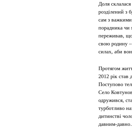
Доля склалася
розділений з 
сам з важкими
порадника чи 
переживав, що
свою родину – 
силах, аби во
Протягом житт
2012 рік став 
Поступово тел
Село Ковтунов
одружився, ст
турботливо на
дитинстві чол
давним-давн