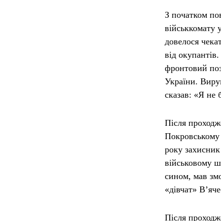
З початком по
військкомату у
довелося чека
від окупантів
фронтовий поз
України. Вируш
сказав: «Я не 
Після проходж
Покровському 
року захисник
військовому ш
сином, мав змо
«дівчат» В’яче
Після проходж