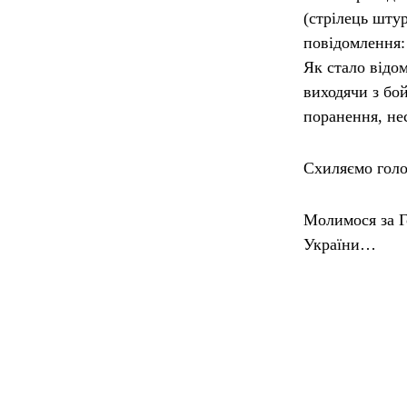
(стрілець шту
повідомлення:
Як стало відом
виходячи з бо
поранення, не
Схиляємо голо
Молимося за Г
України…