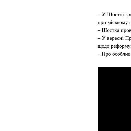
– У Шостці з,я
при міському г
– Шостка пров
– У вересні П
щодо реформув
– Про особливо