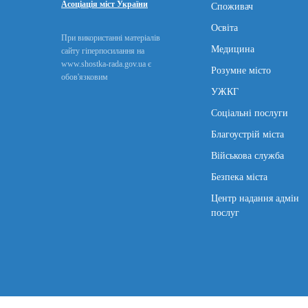
Асоціація міст України
Споживач
Освіта
При використанні матеріалів
Медицина
сайту гіперпосилання на
www.shostka-rada.gov.ua є
Розумне місто
обов'язковим
УЖКГ
Соціальні послуги
Благоустрій міста
Військова служба
Безпека міста
Центр надання адмін
послуг