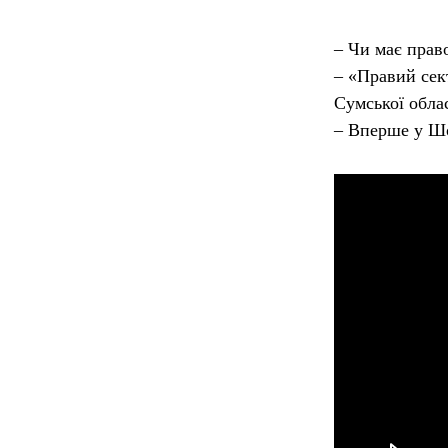
– Чи має прав
– «Правий сек
Сумської обла
– Вперше у Шо