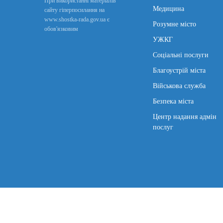
При використанні матеріалів
Медицина
сайту гіперпосилання на
www.shostka-rada.gov.ua є
Розумне місто
обов'язковим
УЖКГ
Соціальні послуги
Благоустрій міста
Військова служба
Безпека міста
Центр надання адмін
послуг