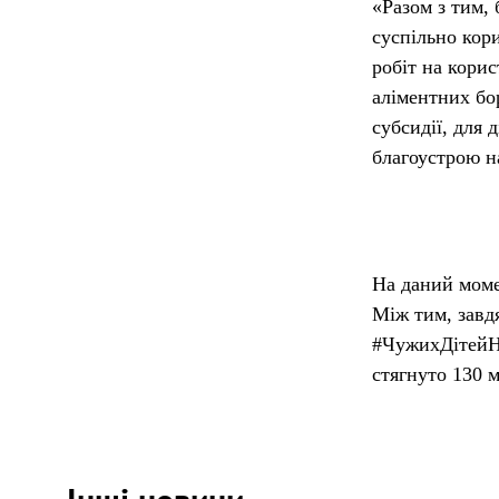
«Разом з тим,
суспільно кор
робіт на кори
аліментних бо
субсидії, для 
благоустрою н
На даний моме
Між тим, завд
#ЧужихДітейНе
стягнуто 130 м