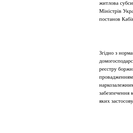
житлова субси
Міністрів Укр
постанов Кабі
Згідно з норм
домогосподарст
реєстру боржни
провадженнями 
наркозалежними
забезпечення к
яких застосов