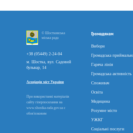
© Шосткинська
Громадянам
міська рада
Вибори
+38 (05449) 2-24-04
Громадська приймальн
м. Шостка, вул. Садовий
Гаряча лінія
бульвар, 14
Громадська активність
Асоціація міст України
Споживач
Освіта
При використанні матеріалів
Медицина
сайту гіперпосилання на
www.shostka-rada.gov.ua є
Розумне місто
обов'язковим
УЖКГ
Соціальні послуги