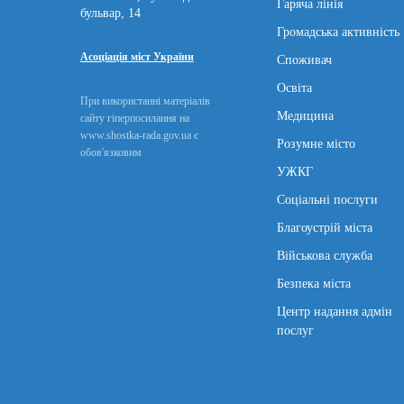
Гаряча лінія
бульвар, 14
Громадська активність
Асоціація міст України
Споживач
Освіта
При використанні матеріалів
Медицина
сайту гіперпосилання на
www.shostka-rada.gov.ua є
Розумне місто
обов'язковим
УЖКГ
Соціальні послуги
Благоустрій міста
Військова служба
Безпека міста
Центр надання адмін
послуг