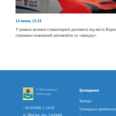
14 липня, 13:24
У рамках великої гуманітарної допомоги від міста Віден
отримано пожежний автомобіль та «швидку»
© Шосткинська
Громадянам
міська рада
Вибори
+38 (05449) 2-24-04
Громадська приймальн
м. Шостка, вул. Садовий