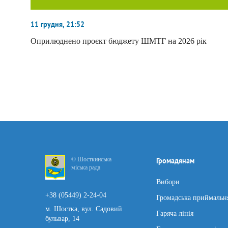
11 грудня, 21:52
Оприлюднено проєкт бюджету ШМТГ на 2026 рік
© Шосткинська
Громадянам
міська рада
Вибори
+38 (05449) 2-24-04
Громадська приймальн
м. Шостка, вул. Садовий
Гаряча лінія
бульвар, 14