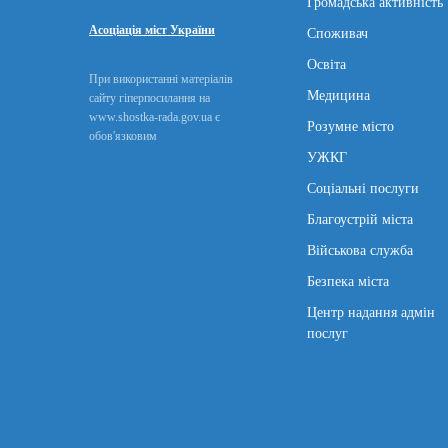
Громадська активність
Асоціація міст України
Споживач
Освіта
При використанні матеріалів
Медицина
сайту гіперпосилання на
www.shostka-rada.gov.ua є
Розумне місто
обов'язковим
УЖКГ
Соціальні послуги
Благоустрій міста
Військова служба
Безпека міста
Центр надання адмін
послуг