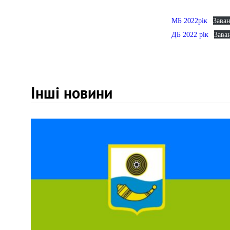
МБ 2022рік
Зава
ДБ 2022 рік
Зава
Інші новини