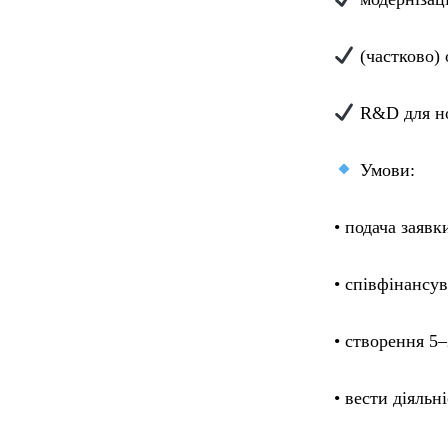
(частково) 
R&D для но
Умови:
• подача заявк
• співфінансу
• створення 5
• вести діяльн