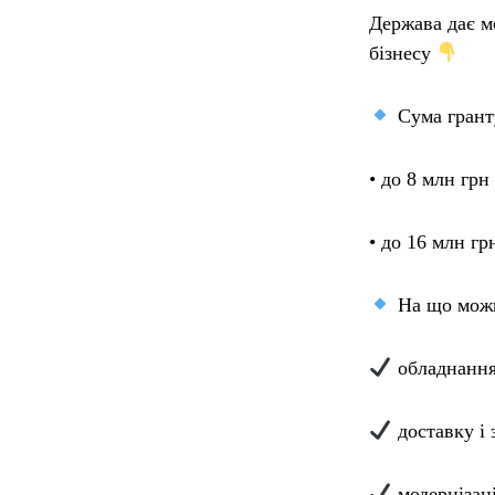
Держава дає м
бізнесу
Сума грант
• до 8 млн гр
• до 16 млн г
На що можн
обладнання
доставку і 
модернізац