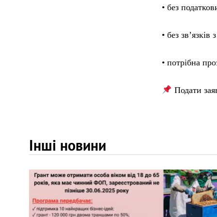
• без податков
• без зв’язків
• потрібна про
Подати зая
Інші новини