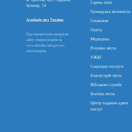
Гаряча лінія
бульвар, 14
Громадська активність
Асоціація міст України
Споживач
Освіта
При використанні матеріалів
Медицина
сайту гіперпосилання на
www.shostka-rada.gov.ua є
Розумне місто
обов'язковим
УЖКГ
Соціальні послуги
Благоустрій міста
Військова служба
Безпека міста
Центр надання адмін
послуг