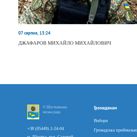
07 серпня, 13:24
ДЖАФАРОВ МИХАЙЛО МИХАЙЛОВИЧ
© Шосткинська
Громадянам
міська рада
Вибори
+38 (05449) 2-24-04
Громадська приймальн
м. Шостка, вул. Садовий