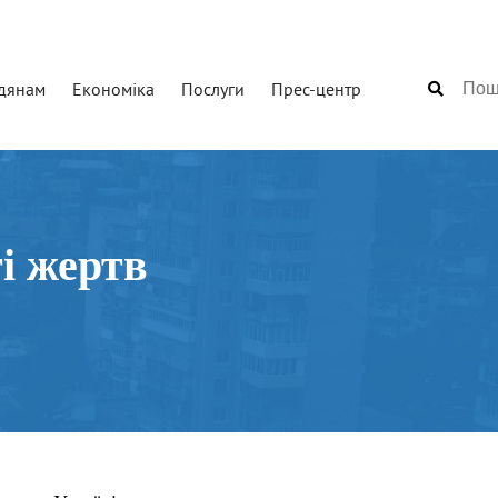
дянам
Економіка
Послуги
Прес-центр
і жертв