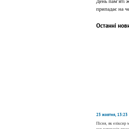
День па́м’яті 
припадає на ч
Останні нов
23 жовтня, 13:23
Пісня, як еліксир