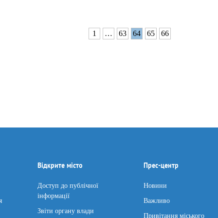
1
…
63
64
65
66
Відкрите місто
Прес-центр
Доступ до публічної
Новини
інформації
я
Важливо
Звіти органу влади
Привітання міського