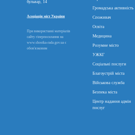
бульвар, 14
Громадська активність
Асоціація міст України
Споживач
Освіта
При використанні матеріалів
Медицина
сайту гіперпосилання на
www.shostka-rada.gov.ua є
Розумне місто
обов'язковим
УЖКГ
Соціальні послуги
Благоустрій міста
Військова служба
Безпека міста
Центр надання адмін
послуг