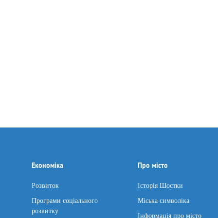
Економіка
Про місто
Розвиток
Історія Шостки
Програми соціального
Міська символіка
розвитку
Інформація про місто