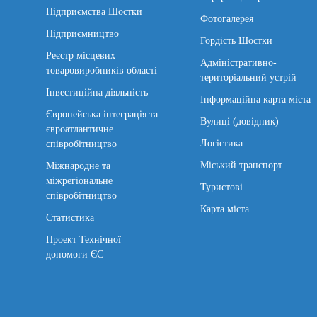
Підприємства Шостки
Фотогалерея
Підприємництво
Гордість Шостки
Реєстр місцевих
Адміністративно-
товаровиробників області
територіальний устрій
Інвестиційна діяльність
Інформаційна карта міста
Європейська інтеграція та
Вулиці (довідник)
євроатлантичне
Логістика
співробітництво
Міський транспорт
Міжнародне та
міжрегіональне
Туристові
співробітництво
Карта міста
Статистика
Проект Технічної
допомоги ЄС