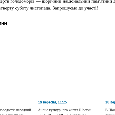
жертв голодомо́рів
— щорічний національний пам’ятний
етверту суботу листопада. Запрошуємо до участі!
ини
19 вересня, 11:25
10 ве
 молодості: народний
Анонс культурного життя Шостки
В Шос