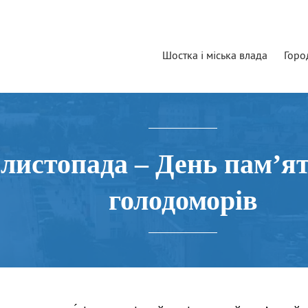
Шостка і міська влада
Горо
 листопада – День пам’ят
голодоморів