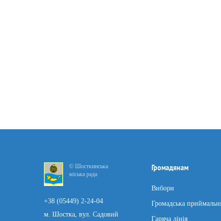
© Шосткинська
Громадянам
міська рада
Вибори
+38 (05449) 2-24-04
Громадська приймальн
м. Шостка, вул. Садовий
Гаряча лінія