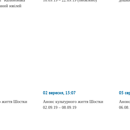
ці “Калинонька”
16.09.19 – 22.09.19 (оновлено)
дошк
ічний ювілей
02 вересня, 15:07
05 се
о життя Шостки
Анонс культурного життя Шостки
Анонс
02.09.19 – 08.09.19
06.08.