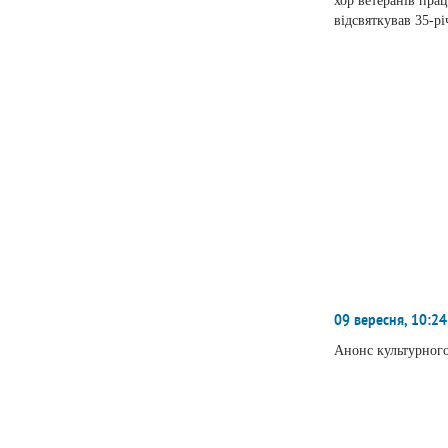
хор ветеранів пра
відсвяткував 35-р
09 вересня, 10:24
Анонс культурног