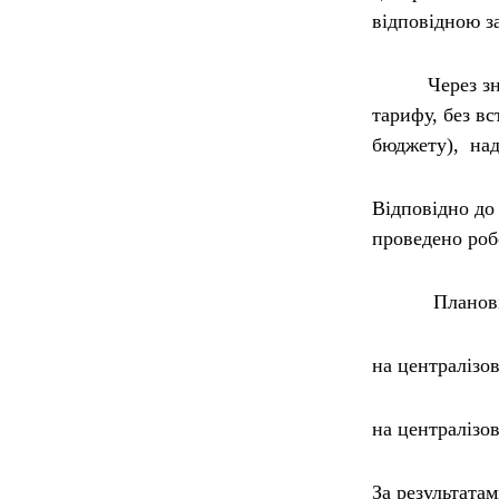
відповідною з
Через значне 
тарифу, без в
бюджету), над
Відповідно до
проведено роб
Планові роз
на централізов
на централізов
За результата