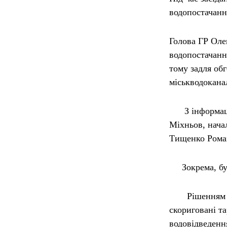
водопостачанн
Голова ГР Оле
водопостачанн
тому задля об
міськводокана
З інформаціє
Міхньов, нача
Тищенко Рома
Зокрема, бул
Рішенням вик
скориговані т
водовідведення