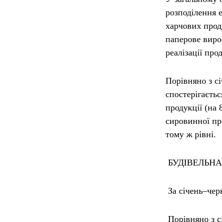
розподілення е
харчових прод
паперове виро
реалізації про
Порівняно з сі
спостерігаєтьс
продукції (на 
сировинної про
тому ж рівні.
БУДІВЕЛЬНА
За січень–чер
Порівняно з с