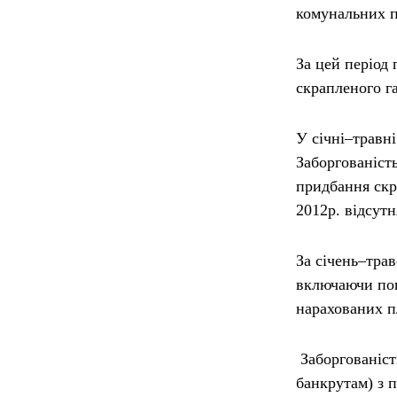
комунальних п
За цей період
скрапленого га
У січні–травні
Заборгованіст
придбання скра
2012р. відсутн
За січень–тра
включаючи пог
нарахованих пл
Заборгованіст
банкрутам) з п