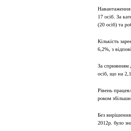
Навантаження 
17 осіб. За к
(20 осіб) та ро
Кількість зар
6,2%, з відпов
За сприянням 
осіб, що на 2
Рівень працев
роком збільшив
Без вирішення
2012р. було зн