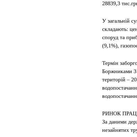
28839,3 тис.гр
У загальній су
складають: це
споруд та при
(9,1%), газопо
Термін заборго
Боржниками 3 
територій – 2
водопостачанн
водопостачанн
РИНОК ПРАЦ
За даними дер
незайнятих тр