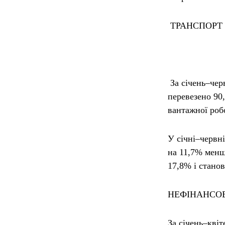
ТРАНСПОРТ
За січень–чер
перевезено 90,
вантажної роб
У січні–червн
на 11,7% менш
17,8% і станов
НЕФІНАНСО
За січень–квіт