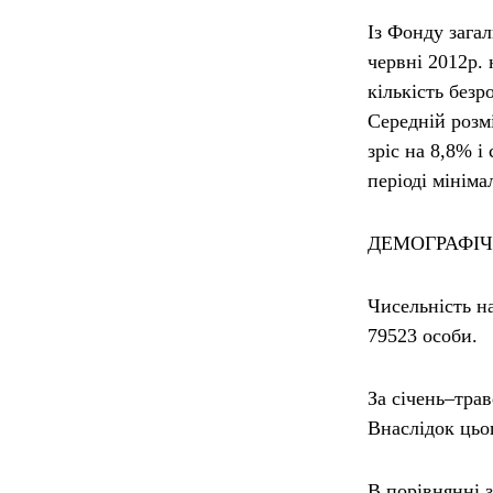
Із Фонду зага
червні 2012р. 
кількість безр
Середній розм
зріс на 8,8% і
періоді мініма
ДЕМОГРАФІЧ
Чисельність н
79523 особи.
За січень–трав
Внаслідок цьо
В порівнянні з