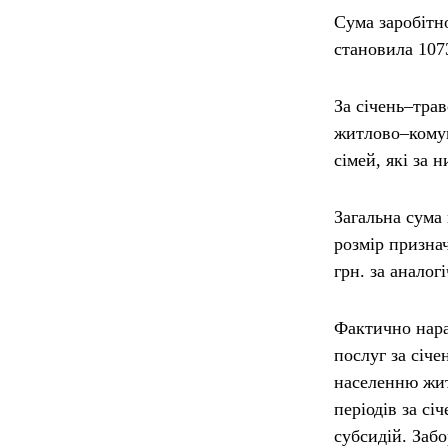
Сума заробітн
становила 1073
За січень–трав
житлово
–
кому
сімей, які за 
Загальна сума
розмір признач
грн. за аналог
Фактично нара
послуг за січ
населенню жи
періодів за сі
субсидій. Забо