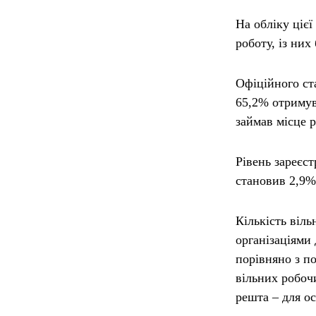
На обліку ціє
роботу, із них
Офіційного ст
65,2% отримув
займав місце р
Рівень зареєст
становив 2,9%
Кількість віл
організаціями 
порівняно з по
вільних робочи
решта – для ос