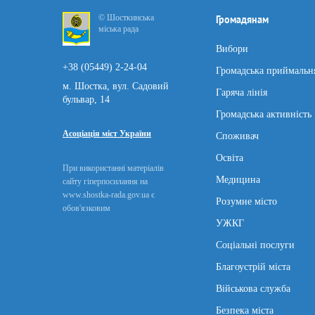
© Шосткинська
Громадянам
міська рада
Вибори
+38 (05449) 2-24-04
Громадська приймальн
м. Шостка, вул. Садовий
Гаряча лінія
бульвар, 14
Громадська активність
Асоціація міст України
Споживач
Освіта
При використанні матеріалів
Медицина
сайту гіперпосилання на
www.shostka-rada.gov.ua є
Розумне місто
обов'язковим
УЖКГ
Соціальні послуги
Благоустрій міста
Військова служба
Безпека міста