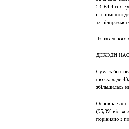
23164,4 тис.г
економічної д
та підприємств
Із загального 
ДОХОДИ НА
Сума заборгова
що складає 43,
збільшилась н
Основна частк
(95,3% від за
порівняно з по