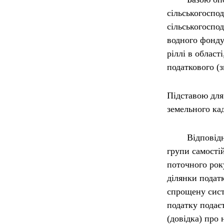
сільськогоспо
сільськогоспод
водного фонду
ріллі в област
податкового (з
Підставою для
земельного ка
Відповідно до
групи самості
поточного рок
ділянки подат
спрощену сист
податку подає
(довідка) про 