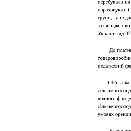
перебували на
нараховують і 
групи, та под
затвердженою н
України від 07
До платників
товаровиробни
податковий (з
Об’єктом опо
сільськогоспод
водного фонду
сільськогоспо
умовах оренди
Базою оподат