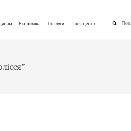
дянам
Економіка
Послуги
Прес-центр
олісся”