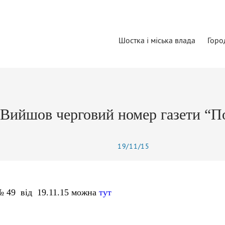
Шостка і міська влада
Горо
Вийшов черговий номер газети “П
19/11/15
№ 49
від
19.11.15
можна
тут