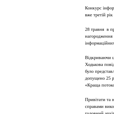
Конкурс інформ
вже третій рік
28 травня
в пр
нагородження 
інформаційних
Відкриваючи ц
Ходькова
пові
було представл
допущено 25 р
«Краща потоко
Привітати та 
справами вик
головний архі