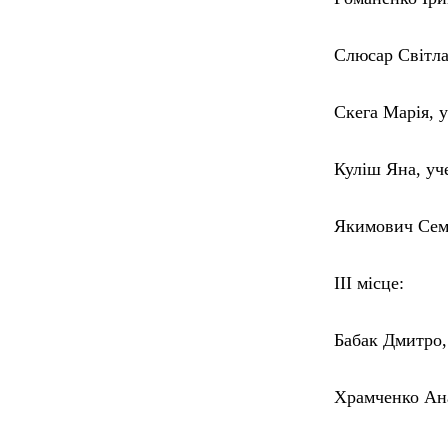
Слюсар Світла
Скега Марія, у
Куліш Яна, у
Якимович Семе
ІІІ місце:
Бабак Дмитро, 
Храмченко Ан