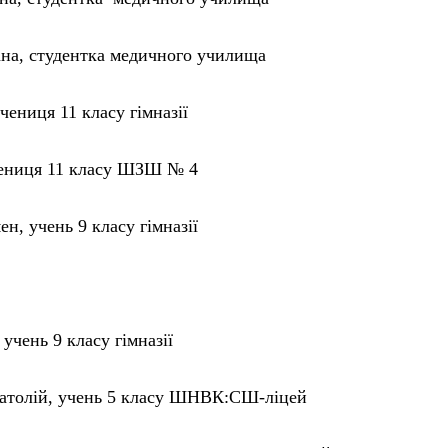
на, студентка медичного училища
чениця 11 класу гімназії
чениця 11 класу ШЗШ № 4
н, учень 9 класу гімназії
учень 9 класу гімназії
атолій, учень 5 класу ШНВК:СШ-ліцей