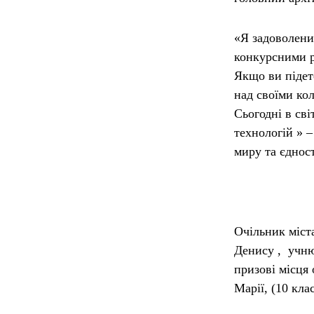
«
Я задоволени
конкурсними р
Якщо ви підет
над своїми кол
Сьогодні в сві
технологій »
–
миру та єдност
Очільник міст
Денису
, учню
призові місця 
Марії
, (10 кл