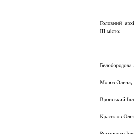
Головний архі
ІІІ місто:
Белобородова
Мороз Олена,
Вронський Іл
Красилов Олек
Романенко Іри