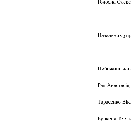
Голосна Олек
Начальник уп
Нибожинський
Рак Анастасія
Тарасенко Вік
Буркеня Тетя