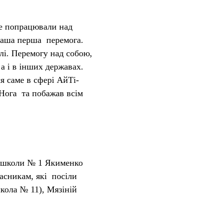
ре попрацювали над
ваша перша перемога.
лі. Перемогу над собою,
 а і в інших державах.
ся саме в сфері АйТі-
 Нога
та побажав всім
у школи № 1
Якименко
асникам, які посіли
школа № 11),
Мязіній