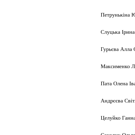
Петрунькіна Ю
Слуцька Ірин
Гурьєва Алла
Максименко Л
Пата Олена Іва
Андрєєва Сві
Целуйко Ганн