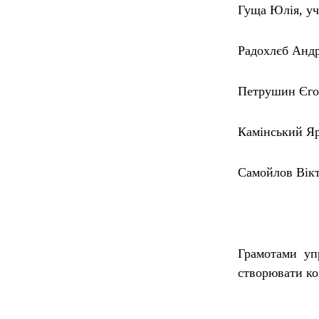
Гуща Юлія, уч
Радохлєб Анд
Петрушин Єго
Камінський Я
Самойлов Вік
Грамотами упр
створювати ко