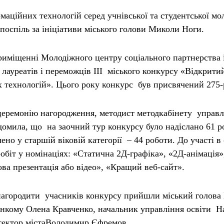
аційних технологій серед учнівської та студентської мол
 поспіль за ініціативи міського голови
Миколи Ноги
.
иміщенні Молодіжного центру соціального партнерства і
лауреатів і переможців ІІІ міського конкурсу «Відкрити
 технологій». Цього року конкурс був присвячений 275-
еремонію нагородження, методист методкабінету управ
домила, що на заочний тур конкурсу було надіслано 61 р
ено у старшій віковій категорії – 44 роботи. До участі в
обіт у номінаціях: «Статична 2Д-графіка», «2Д-анімація»
ва презентація або відео», «Кращий веб-сайт».
нагородити учасників конкурсу прийшли міський голова
онкому
Олена Кравченко
, начальник управління освіти
Н
тектор міста
Володимир Єфремов.