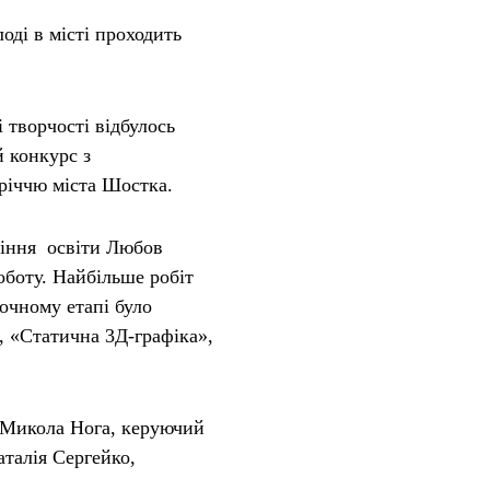
оді в місті проходить
 творчості відбулось
й конкурс з
річчю міста Шостка.
ління освіти
Любов
оботу. Найбільше робіт
 очному етапі було
, «Статична 3Д-графіка»,
Микола Нога
, керуючий
аталія Сергейко
,