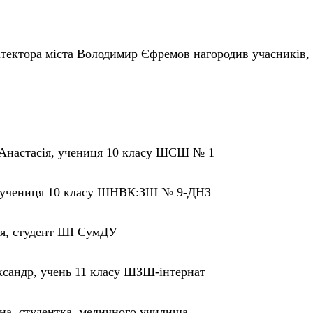
тектора міста
Володимир Єфремов
нагородив учасників, 
 Анастасія, учениця 10 класу ШСШ № 1
 учениця 10 класу ШНВК:ЗШ № 9-ДНЗ
ля, студент ШІ СумДУ
сандр, учень 11 класу ШЗШ-інтернат
на, студентка медичного училища