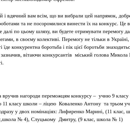
й і вдячний вам всім, що ви вибрали цей напрямок, доб
оботами та не посоромилися винести їх на конкурс. Це 
е далі по цьому шляху, ви будете отримувати перемогу да
егами, в своєму колективі. Перемогу не тільки в Україні,
ті їде конкурентна боротьба і пік цієї боротьби знаходить
 зазначив, вітаючи конкурсантів міський голова
Микола
і.
а вручив нагороди переможцям конкурсу – учню 9 клас
 11 класу школи – ліцею
Коваленко Антону
та трьом уч
одразу у двох номінаціях:
Лифиренко Марині
, (11 клас, 
ас,школа № 4),
Слуцькому Дмитру
, (9 клас, школа № 1)