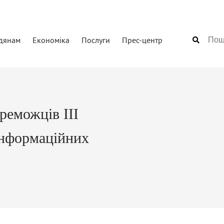
дянам
Економіка
Послуги
Прес-центр
реможців ІІІ
інформаційних