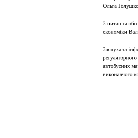
Ольга Голушк
З питання обг
економіки
Вал
Заслухана інф
регуляторного
автобусних ма
виконавчого к