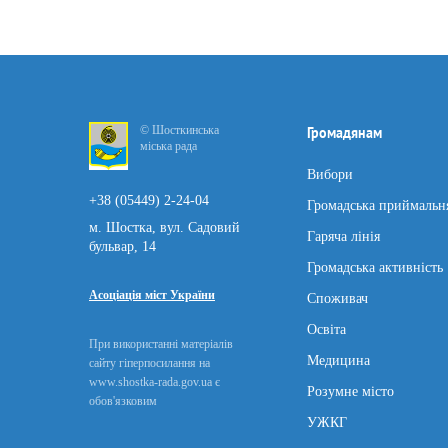
© Шосткинська
Громадянам
міська рада
Вибори
+38 (05449) 2-24-04
Громадська приймальн
м. Шостка, вул. Садовий
Гаряча лінія
бульвар, 14
Громадська активність
Асоціація міст України
Споживач
Освіта
При використанні матеріалів
Медицина
сайту гіперпосилання на
www.shostka-rada.gov.ua є
Розумне місто
обов'язковим
УЖКГ