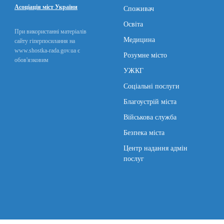
Асоціація міст України
Споживач
Освіта
При використанні матеріалів
Медицина
сайту гіперпосилання на
www.shostka-rada.gov.ua є
Розумне місто
обов'язковим
УЖКГ
Соціальні послуги
Благоустрій міста
Військова служба
Безпека міста
Центр надання адмін
послуг