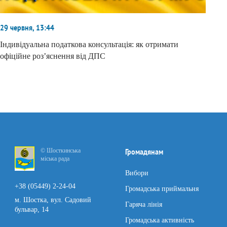
29 червня, 13:44
Індивідуальна податкова консультація: як отримати
офіційне роз’яснення від ДПС
© Шосткинська
Громадянам
міська рада
Вибори
+38 (05449) 2-24-04
Громадська приймальня
м. Шостка, вул. Садовий
Гаряча лінія
бульвар, 14
Громадська активність