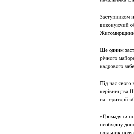
Заступником н
виконуючий об
Житомирщини, 
Ще одним заст
річного майор
кадрового забе
Під час свого
керівництва Ш
на території 
«Громадяни по
необхідну доп
очільник подяк