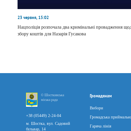
23 червня, 15:02
Нацполіція розпочала два кримінальні провадження що
збору коштів для Назарія Гусакова
© Шосткинська
Громадянам
міська рада
Вибори
+38 (05449) 2-24-04
Громадська приймальн
м. Шостка, вул. Садовий
Гаряча лінія
бульвар, 14