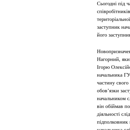
Сьогодні під 
співробітникі
територіально
заступник нач
його заступник
Новопризначен
Нагорний, яки
Ігорю Олексій
начальника ГУ
частину свого
обов’язки зас
начальником с
він обіймав по
діяльності сл
підполковник 
начальника слі