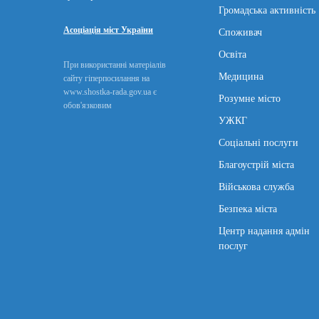
Громадська активність
Асоціація міст України
Споживач
Освіта
При використанні матеріалів
Медицина
сайту гіперпосилання на
www.shostka-rada.gov.ua є
Розумне місто
обов'язковим
УЖКГ
Соціальні послуги
Благоустрій міста
Військова служба
Безпека міста
Центр надання адмін
послуг