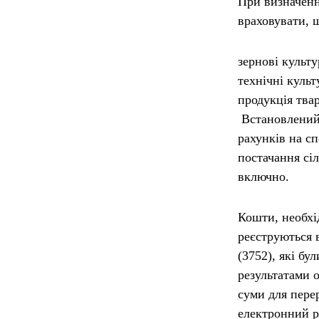
При визначенн
враховувати, 
зернові культу
технічні культ
продукція тва
Встановлений 
рахунків на сп
постачання сі
включно.
Кошти, необхід
реєструються 
(3752), які бу
результатами о
суми для пере
електронний ра