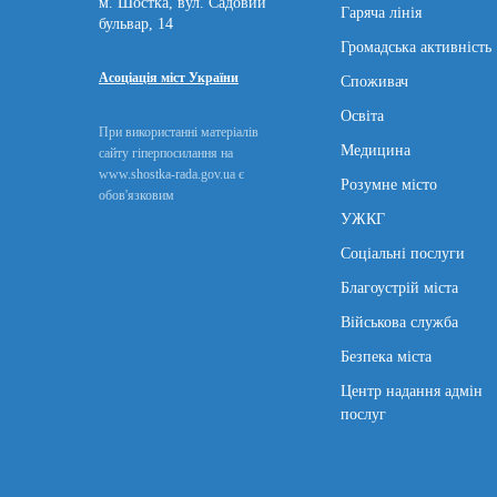
м. Шостка, вул. Садовий
Гаряча лінія
бульвар, 14
Громадська активність
Асоціація міст України
Споживач
Освіта
При використанні матеріалів
Медицина
сайту гіперпосилання на
www.shostka-rada.gov.ua є
Розумне місто
обов'язковим
УЖКГ
Соціальні послуги
Благоустрій міста
Військова служба
Безпека міста
Центр надання адмін
послуг