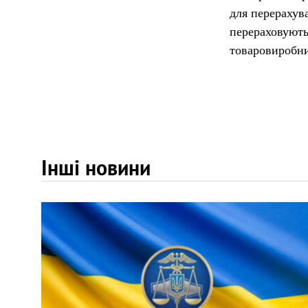
для перерахува
перераховуютьс
товаровиробни
Інші новини