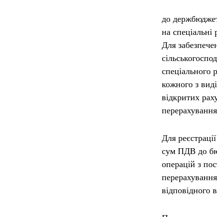
до держбюдже
на спеціальні
Для забезпече
сільськогоспо
спеціального 
кожного з вид
відкритих раху
перерахування 
Для реєстраці
сум ПДВ до бю
операцій з пос
перерахування
відповідного 