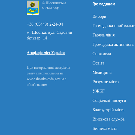
© Шосткинська
Громадянам
міська рада
Вибори
+38 (05449) 2-24-04
Громадська приймальн
м. Шостка, вул. Садовий
Гаряча лінія
бульвар, 14
Громадська активність
Асоціація міст України
Споживач
Освіта
При використанні матеріалів
Медицина
сайту гіперпосилання на
www.shostka-rada.gov.ua є
Розумне місто
обов'язковим
УЖКГ
Соціальні послуги
Благоустрій міста
Військова служба
Безпека міста